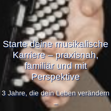
Starte deine musikalische
Karriere – praxisnah,
familiär und mit
Perspektive
3 Jahre, die dein Leben verändern
–