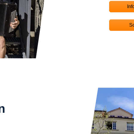
Inf
Sc
n