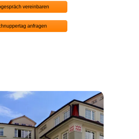
ogespräch vereinbaren
hnuppertag anfragen