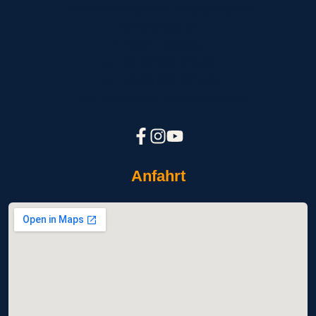
Hohner-Konservatorium Trossingen GmbH
Hohnerstraße 4/1
D-78647 Trossingen
Tel. +49-(0)7425-3270-15
Fax. +49-(0)7425-3271-00
E-Mail: info@hohner-konservatorium.de
Anfahrt