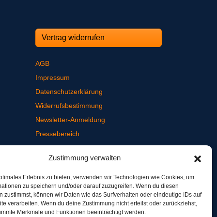
Vertrag widerrufen
AGB
Impressum
Datenschutzerklärung
Widerrufsbestimmung
Newsletter-Anmeldung
Pressebereich
Ausbildungsverordnung
Zustimmung verwalten
ptimales Erlebnis zu bieten, verwenden wir Technologien wie Cookies, um
mationen zu speichern und/oder darauf zuzugreifen. Wenn du diesen
 zustimmst, können wir Daten wie das Surfverhalten oder eindeutige IDs auf
te verarbeiten. Wenn du deine Zustimmung nicht erteilst oder zurückziehst,
immte Merkmale und Funktionen beeinträchtigt werden.