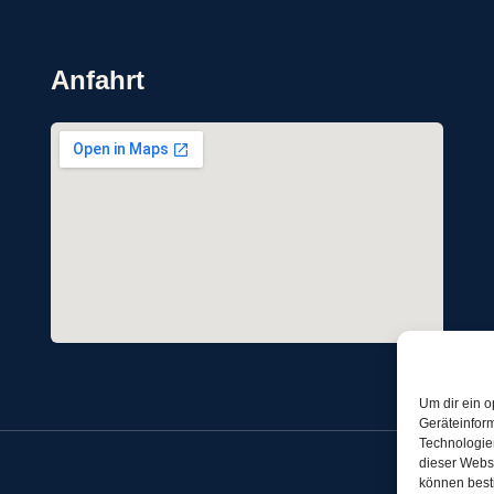
Anfahrt
Um dir ein o
Geräteinfor
Technologien
dieser Websi
können best