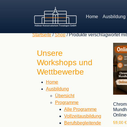
Home
Ausbildung
Startseite
/
Shop
/ Produkte verschlagwortet mit
Unsere
Workshops und
Wettbewerbe
Home
Ausbildung
Übersicht
Programme
Chrom
Alle Programme
Mundh
Online
Vollzeitausbildung
Berufsbegleitende
59,00
€