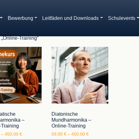
Bewerbung
Leitfäden und Downloads
Schulevents
 „Online-Training“
atische
Diatonische
armonika –
Mundharmonika –
-Training
Online-Training
Preisspanne: 59,00 € bis 450,00 €
Preisspanne: 59,00 € bis
–
450,00
€
59,00
€
–
450,00
€