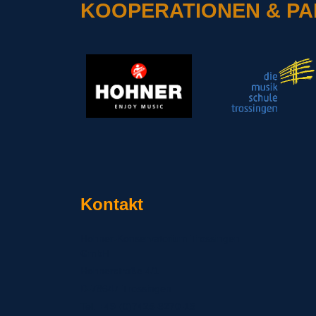
KOOPERATIONEN & P
Kontakt
Hohner-Konservatorium Trossingen
GmbH
Hohnerstraße 4/1
D-78647 Trossingen
Tel. +49-(0)7425-3270-15