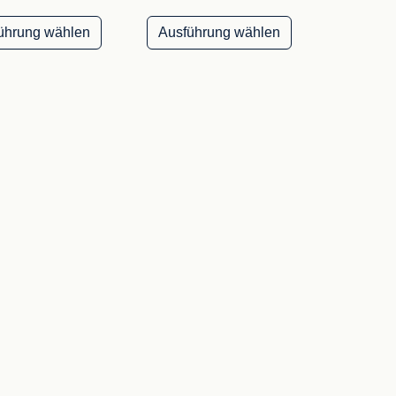
Dieses Produkt weist mehrere Varianten auf. D
Dieses Produkt w
ührung wählen
Ausführung wählen