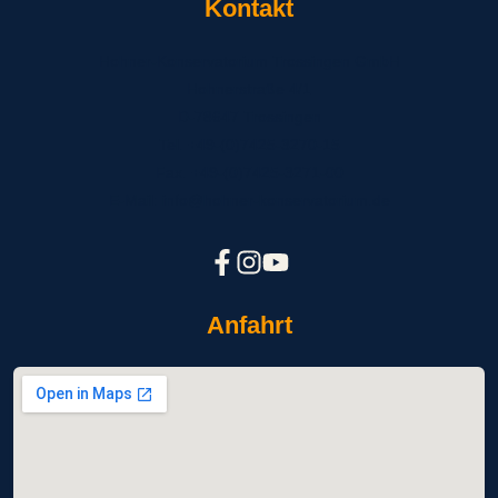
Kontakt
Hohner-Konservatorium Trossingen GmbH
Hohnerstraße 4/1
D-78647 Trossingen
Tel. +49-(0)7425-3270-15
Fax. +49-(0)7425-3271-00
E-Mail: info@hohner-konservatorium.de
Anfahrt